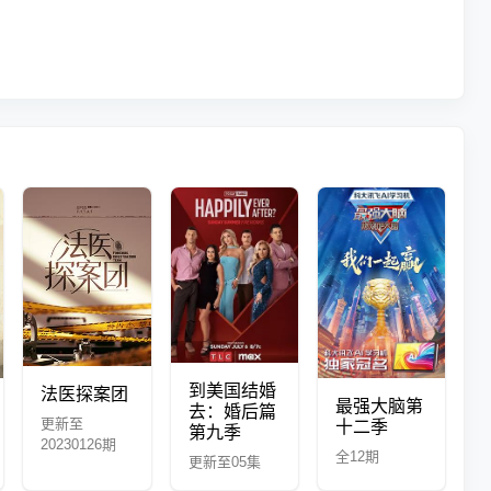
到美国结婚
法医探案团
最强大脑第
去：婚后篇
更新至
十二季
第九季
20230126期
全12期
更新至05集