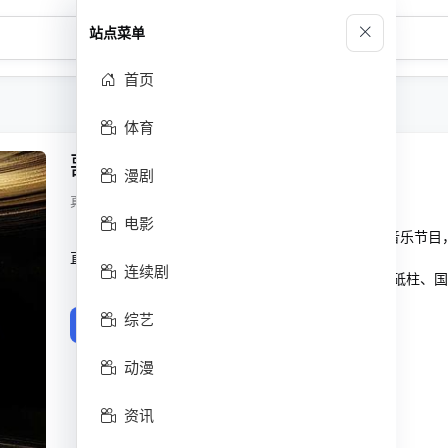
站点菜单
首页
体育
歌手2025
漫剧
真人秀,音乐,大陆综艺 | 2025 | 评分 5.0
电影
《歌手2025》是湖南卫视和芒果TV联合出品的音乐节目，节目
直播。
连续剧
节目突破地域与代际的壁垒，集结华语乐坛中流砥柱、国
综艺
立即播放
收藏
动漫
资讯