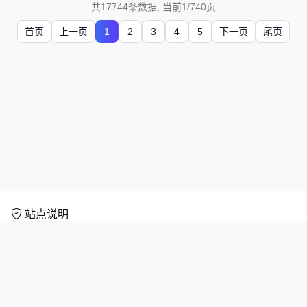
共17744条数据, 当前1/740页
首页
上一页
1
2
3
4
5
下一页
尾页
站点说明
扎森短剧网专注于为用户提供丰富多样的短剧在线观看服务，汇聚海量短
剧全集与高清短剧资源，涵盖都市情感、甜宠恋爱、逆袭成长、古装穿
越、悬疑反转等多种热门题材。平台内容持续更新，播放流畅清晰，支持
便捷搜索与分类浏览，让用户轻松发现喜欢的短剧作品。无论是热门爆款
还是最新上线短剧，都能在扎森短剧网畅快观看。