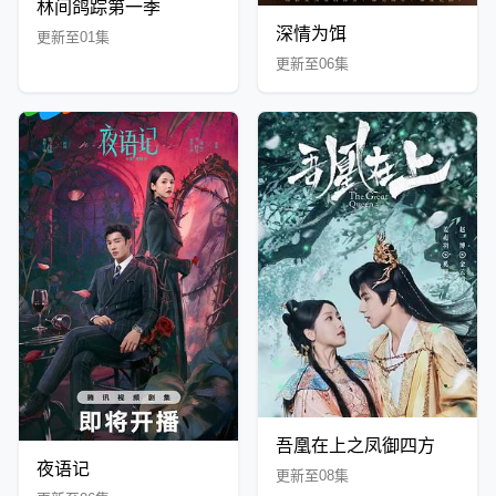
林间鸽踪第一季
深情为饵
更新至01集
更新至06集
吾凰在上之凤御四方
夜语记
更新至08集