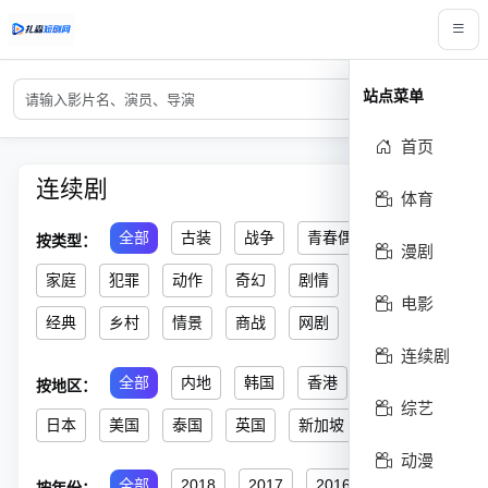
搜索关键词
站点菜单
搜索
首页
连续剧
体育
全部
古装
战争
青春偶像
喜剧
按类型：
漫剧
家庭
犯罪
动作
奇幻
剧情
历史
电影
经典
乡村
情景
商战
网剧
其他
连续剧
全部
内地
韩国
香港
台湾
按地区：
综艺
日本
美国
泰国
英国
新加坡
其他
动漫
全部
2018
2017
2016
2015