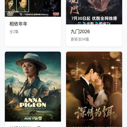
相依年年
九门2026
全2集
更新至04集