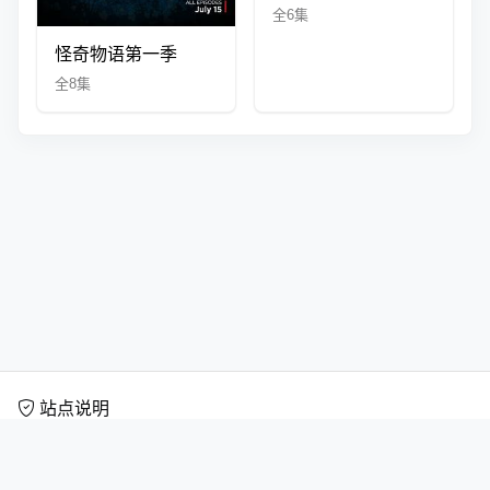
全6集
怪奇物语第一季
全8集
站点说明
扎森短剧网专注于为用户提供丰富多样的短剧在线观看服务，汇聚海量短
剧全集与高清短剧资源，涵盖都市情感、甜宠恋爱、逆袭成长、古装穿
越、悬疑反转等多种热门题材。平台内容持续更新，播放流畅清晰，支持