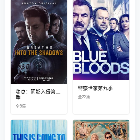
警察世家第九季
喘息：阴影入侵第二
全22集
季
全8集